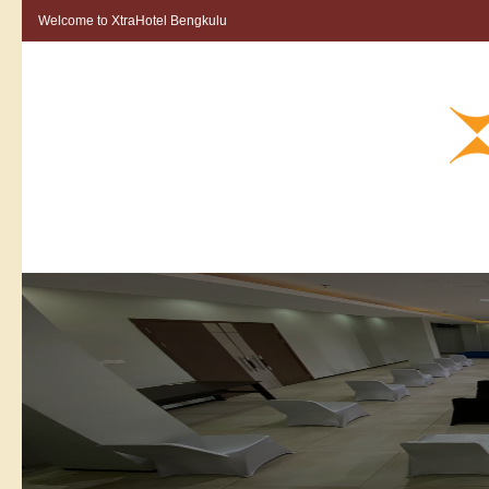
Welcome to XtraHotel Bengkulu
HOME
ROOMS
KONTAK
RESERVASI
BERITA
GALLERY
JARAK TEMPUH